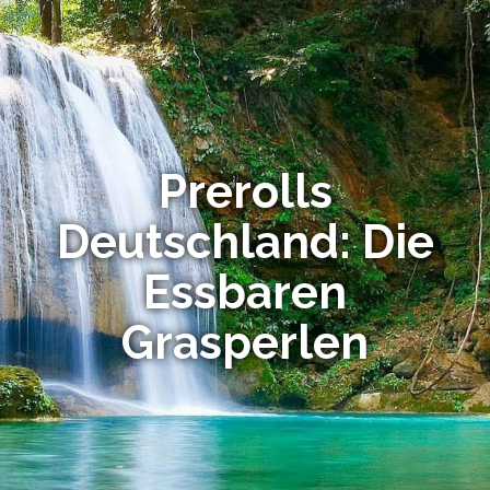
Prerolls
Deutschland: Die
Essbaren
Grasperlen